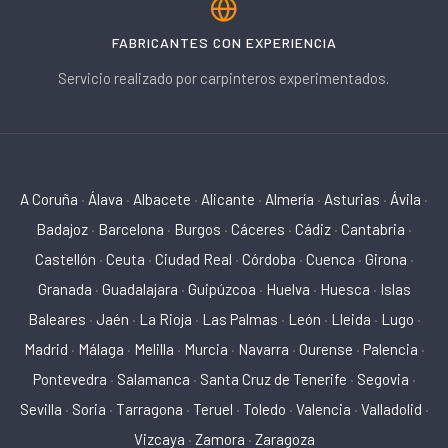
FABRICANTES CON EXPERIENCIA
Servicio realizado por carpinteros experimentados.
A Coruña
·
Álava
·
Albacete
·
Alicante
·
Almería
·
Asturias
·
Ávila
·
Badajoz
·
Barcelona
·
Burgos
·
Cáceres
·
Cádiz
·
Cantabria
·
Castellón
·
Ceuta
·
Ciudad Real
·
Córdoba
·
Cuenca
·
Girona
·
Granada
·
Guadalajara
·
Guipúzcoa
·
Huelva
·
Huesca
·
Islas
Baleares
·
Jaén
·
La Rioja
·
Las Palmas
·
León
·
Lleida
·
Lugo
·
Madrid
·
Málaga
·
Melilla
·
Murcia
·
Navarra
·
Ourense
·
Palencia
·
Pontevedra
·
Salamanca
·
Santa Cruz de Tenerife
·
Segovia
·
Sevilla
·
Soria
·
Tarragona
·
Teruel
·
Toledo
·
Valencia
·
Valladolid
·
Vizcaya
·
Zamora
·
Zaragoza