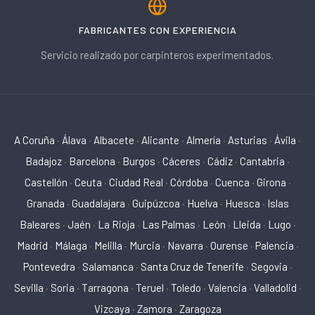
FABRICANTES CON EXPERIENCIA
Servicio realizado por carpinteros experimentados.
A Coruña
·
Álava
·
Albacete
·
Alicante
·
Almería
·
Asturias
·
Ávila
·
Badajoz
·
Barcelona
·
Burgos
·
Cáceres
·
Cádiz
·
Cantabria
·
Castellón
·
Ceuta
·
Ciudad Real
·
Córdoba
·
Cuenca
·
Girona
·
Granada
·
Guadalajara
·
Guipúzcoa
·
Huelva
·
Huesca
·
Islas
Baleares
·
Jaén
·
La Rioja
·
Las Palmas
·
León
·
Lleida
·
Lugo
·
Madrid
·
Málaga
·
Melilla
·
Murcia
·
Navarra
·
Ourense
·
Palencia
·
Pontevedra
·
Salamanca
·
Santa Cruz de Tenerife
·
Segovia
·
Sevilla
·
Soria
·
Tarragona
·
Teruel
·
Toledo
·
Valencia
·
Valladolid
·
Vizcaya
·
Zamora
·
Zaragoza