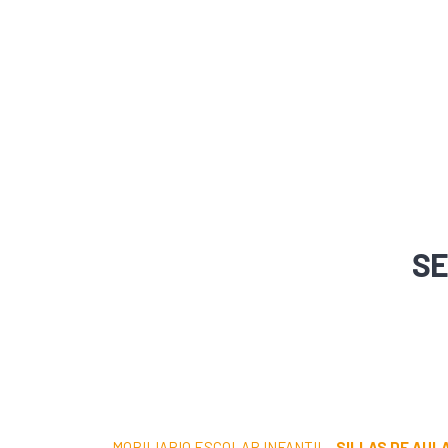
SE
MOBILIARIO ESCOLAR INFANTIL
·
SILLAS DE AUL