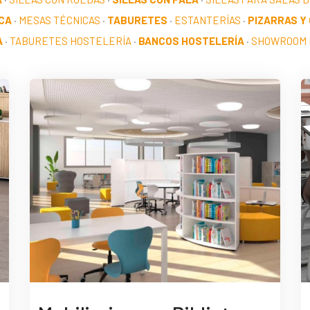
CA
·
MESAS TÉCNICAS
·
TABURETES
·
ESTANTERÍAS
·
PIZARRAS Y
A
·
TABURETES HOSTELERÍA
·
BANCOS HOSTELERÍA
·
SHOWROOM 