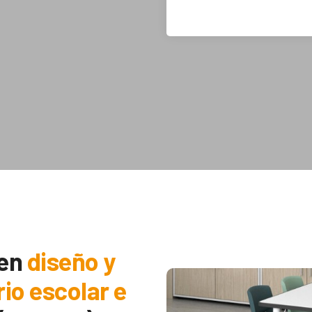
 en
diseño y
rio escolar e