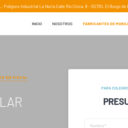
.· Polígono Industrial La Noria Calle Río Cinca, 8 – 50730, El Burgo d
INICIO
NOSOTROS
FABRICANTES DE MOBIL
ES EN
FISCAL
PARA COLEGIO
OLAR
PRES