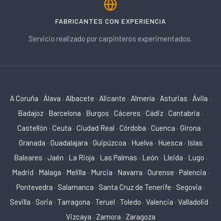
FABRICANTES CON EXPERIENCIA
Servicio realizado por carpinteros experimentados.
A Coruña
·
Álava
·
Albacete
·
Alicante
·
Almería
·
Asturias
·
Ávila
·
Badajoz
·
Barcelona
·
Burgos
·
Cáceres
·
Cádiz
·
Cantabria
·
Castellón
·
Ceuta
·
Ciudad Real
·
Córdoba
·
Cuenca
·
Girona
·
Granada
·
Guadalajara
·
Guipúzcoa
·
Huelva
·
Huesca
·
Islas
Baleares
·
Jaén
·
La Rioja
·
Las Palmas
·
León
·
Lleida
·
Lugo
·
Madrid
·
Málaga
·
Melilla
·
Murcia
·
Navarra
·
Ourense
·
Palencia
·
Pontevedra
·
Salamanca
·
Santa Cruz de Tenerife
·
Segovia
·
Sevilla
·
Soria
·
Tarragona
·
Teruel
·
Toledo
·
Valencia
·
Valladolid
·
Vizcaya
·
Zamora
·
Zaragoza