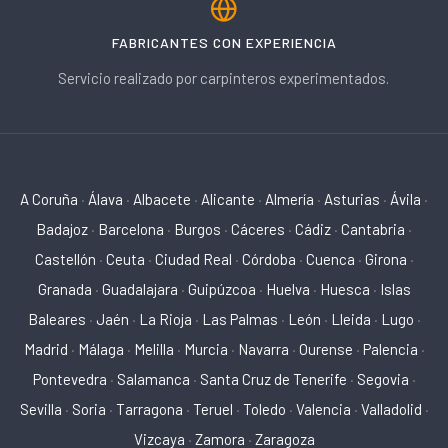
FABRICANTES CON EXPERIENCIA
Servicio realizado por carpinteros experimentados.
A Coruña
·
Álava
·
Albacete
·
Alicante
·
Almería
·
Asturias
·
Ávila
·
Badajoz
·
Barcelona
·
Burgos
·
Cáceres
·
Cádiz
·
Cantabria
·
Castellón
·
Ceuta
·
Ciudad Real
·
Córdoba
·
Cuenca
·
Girona
·
Granada
·
Guadalajara
·
Guipúzcoa
·
Huelva
·
Huesca
·
Islas
Baleares
·
Jaén
·
La Rioja
·
Las Palmas
·
León
·
Lleida
·
Lugo
·
Madrid
·
Málaga
·
Melilla
·
Murcia
·
Navarra
·
Ourense
·
Palencia
·
Pontevedra
·
Salamanca
·
Santa Cruz de Tenerife
·
Segovia
·
Sevilla
·
Soria
·
Tarragona
·
Teruel
·
Toledo
·
Valencia
·
Valladolid
·
Vizcaya
·
Zamora
·
Zaragoza