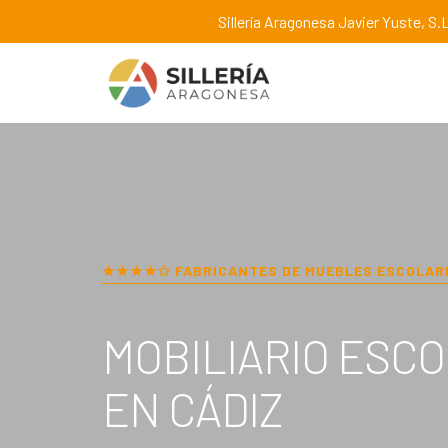
Sillería Aragonesa Javier Yuste, S.L
★★★★✩ FABRICANTES DE MUEBLES ESCOLAR
MOBILIARIO ESC
EN
CÁDIZ