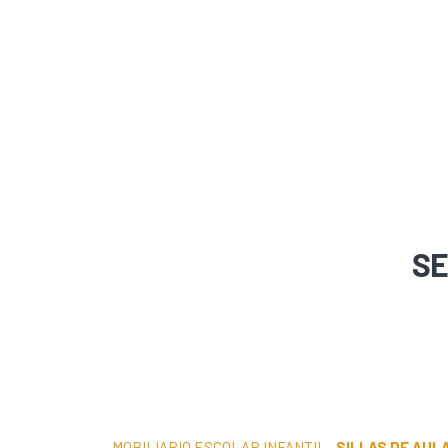
SE
MOBILIARIO ESCOLAR INFANTIL
·
SILLAS DE AUL