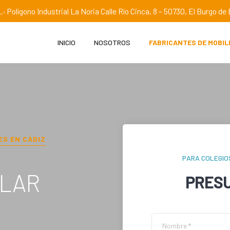
.· Polígono Industrial La Noria Calle Río Cinca, 8 – 50730, El Burgo d
INICIO
NOSOTROS
FABRICANTES DE MOBIL
ES EN
CÁDIZ
PARA COLEGIO
OLAR
PRES