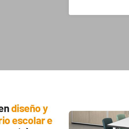
 en
diseño y
rio escolar e