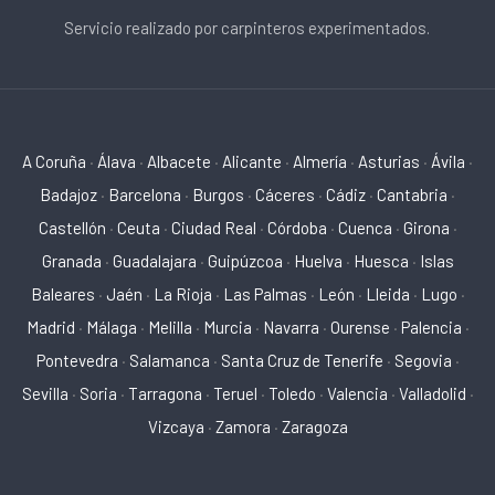
Servicio realizado por carpinteros experimentados.
A Coruña
·
Álava
·
Albacete
·
Alicante
·
Almería
·
Asturias
·
Ávila
·
Badajoz
·
Barcelona
·
Burgos
·
Cáceres
·
Cádiz
·
Cantabria
·
Castellón
·
Ceuta
·
Ciudad Real
·
Córdoba
·
Cuenca
·
Girona
·
Granada
·
Guadalajara
·
Guipúzcoa
·
Huelva
·
Huesca
·
Islas
Baleares
·
Jaén
·
La Rioja
·
Las Palmas
·
León
·
Lleida
·
Lugo
·
Madrid
·
Málaga
·
Melilla
·
Murcia
·
Navarra
·
Ourense
·
Palencia
·
Pontevedra
·
Salamanca
·
Santa Cruz de Tenerife
·
Segovia
·
Sevilla
·
Soria
·
Tarragona
·
Teruel
·
Toledo
·
Valencia
·
Valladolid
·
Vizcaya
·
Zamora
·
Zaragoza