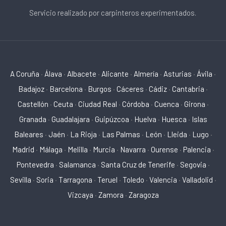
Servicio realizado por carpinteros experimentados.
A Coruña
·
Álava
·
Albacete
·
Alicante
·
Almería
·
Asturias
·
Ávila
·
Badajoz
·
Barcelona
·
Burgos
·
Cáceres
·
Cádiz
·
Cantabria
·
Castellón
·
Ceuta
·
Ciudad Real
·
Córdoba
·
Cuenca
·
Girona
·
Granada
·
Guadalajara
·
Guipúzcoa
·
Huelva
·
Huesca
·
Islas
Baleares
·
Jaén
·
La Rioja
·
Las Palmas
·
León
·
Lleida
·
Lugo
·
Madrid
·
Málaga
·
Melilla
·
Murcia
·
Navarra
·
Ourense
·
Palencia
·
Pontevedra
·
Salamanca
·
Santa Cruz de Tenerife
·
Segovia
·
Sevilla
·
Soria
·
Tarragona
·
Teruel
·
Toledo
·
Valencia
·
Valladolid
·
Vizcaya
·
Zamora
·
Zaragoza