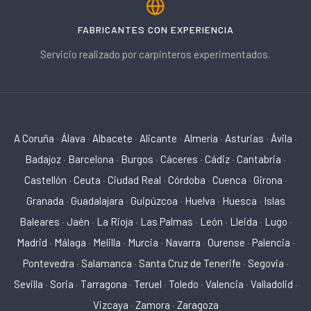
FABRICANTES CON EXPERIENCIA
Servicio realizado por carpinteros experimentados.
A Coruña
·
Álava
·
Albacete
·
Alicante
·
Almería
·
Asturias
·
Ávila
·
Badajoz
·
Barcelona
·
Burgos
·
Cáceres
·
Cádiz
·
Cantabria
·
Castellón
·
Ceuta
·
Ciudad Real
·
Córdoba
·
Cuenca
·
Girona
·
Granada
·
Guadalajara
·
Guipúzcoa
·
Huelva
·
Huesca
·
Islas
Baleares
·
Jaén
·
La Rioja
·
Las Palmas
·
León
·
Lleida
·
Lugo
·
Madrid
·
Málaga
·
Melilla
·
Murcia
·
Navarra
·
Ourense
·
Palencia
·
Pontevedra
·
Salamanca
·
Santa Cruz de Tenerife
·
Segovia
·
Sevilla
·
Soria
·
Tarragona
·
Teruel
·
Toledo
·
Valencia
·
Valladolid
·
Vizcaya
·
Zamora
·
Zaragoza