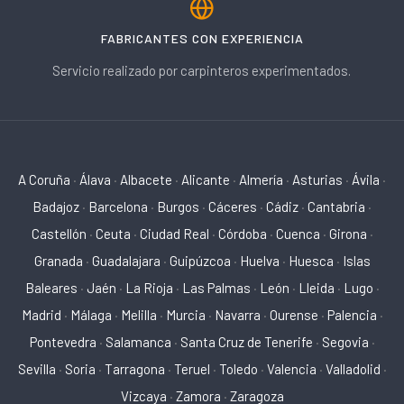
FABRICANTES CON EXPERIENCIA
Servicio realizado por carpinteros experimentados.
A Coruña
·
Álava
·
Albacete
·
Alicante
·
Almería
·
Asturias
·
Ávila
·
Badajoz
·
Barcelona
·
Burgos
·
Cáceres
·
Cádiz
·
Cantabria
·
Castellón
·
Ceuta
·
Ciudad Real
·
Córdoba
·
Cuenca
·
Girona
·
Granada
·
Guadalajara
·
Guipúzcoa
·
Huelva
·
Huesca
·
Islas
Baleares
·
Jaén
·
La Rioja
·
Las Palmas
·
León
·
Lleida
·
Lugo
·
Madrid
·
Málaga
·
Melilla
·
Murcia
·
Navarra
·
Ourense
·
Palencia
·
Pontevedra
·
Salamanca
·
Santa Cruz de Tenerife
·
Segovia
·
Sevilla
·
Soria
·
Tarragona
·
Teruel
·
Toledo
·
Valencia
·
Valladolid
·
Vizcaya
·
Zamora
·
Zaragoza