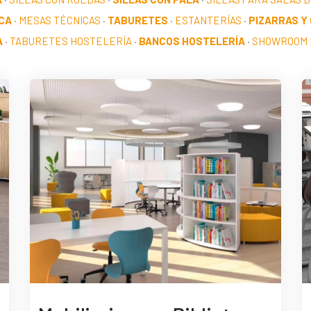
CA
·
MESAS TÉCNICAS
·
TABURETES
·
ESTANTERÍAS
·
PIZARRAS Y
A
·
TABURETES HOSTELERÍA
·
BANCOS HOSTELERÍA
·
SHOWROOM 