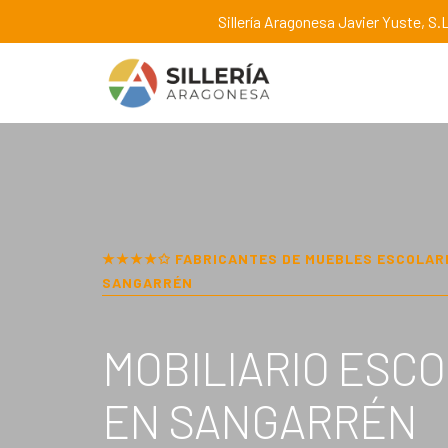
Sillería Aragonesa Javier Yuste, S.L
★★★★✩ FABRICANTES DE MUEBLES ESCOLAR
SANGARRÉN
MOBILIARIO ESC
EN
SANGARRÉN