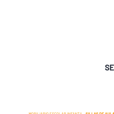
SE
MOBILIARIO ESCOLAR INFANTIL
·
SILLAS DE AUL