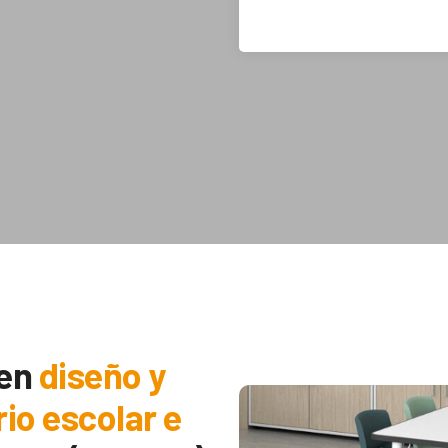
 en
diseño y
rio escolar e