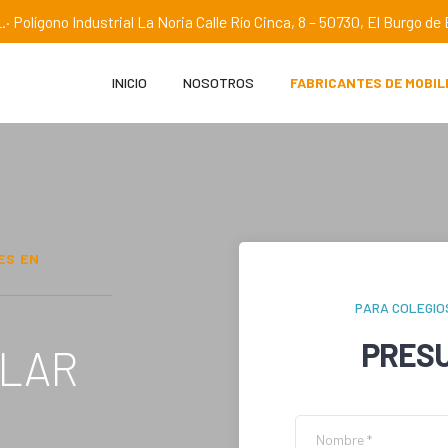
.· Polígono Industrial La Noria Calle Río Cinca, 8 – 50730, El Burgo d
INICIO
NOSOTROS
FABRICANTES DE MOBIL
ES EN
PARA COLEGIO
PRES
OLAR