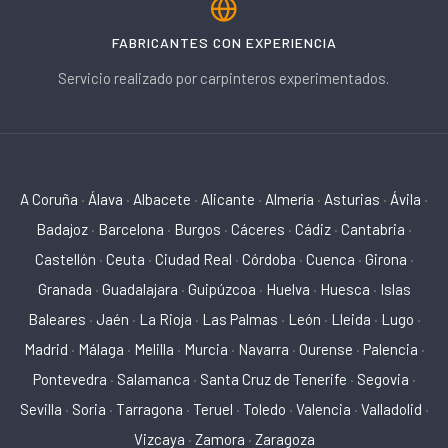
FABRICANTES CON EXPERIENCIA
Servicio realizado por carpinteros experimentados.
A Coruña
·
Álava
·
Albacete
·
Alicante
·
Almería
·
Asturias
·
Ávila
·
Badajoz
·
Barcelona
·
Burgos
·
Cáceres
·
Cádiz
·
Cantabria
·
Castellón
·
Ceuta
·
Ciudad Real
·
Córdoba
·
Cuenca
·
Girona
·
Granada
·
Guadalajara
·
Guipúzcoa
·
Huelva
·
Huesca
·
Islas
Baleares
·
Jaén
·
La Rioja
·
Las Palmas
·
León
·
Lleida
·
Lugo
·
Madrid
·
Málaga
·
Melilla
·
Murcia
·
Navarra
·
Ourense
·
Palencia
·
Pontevedra
·
Salamanca
·
Santa Cruz de Tenerife
·
Segovia
·
Sevilla
·
Soria
·
Tarragona
·
Teruel
·
Toledo
·
Valencia
·
Valladolid
·
Vizcaya
·
Zamora
·
Zaragoza