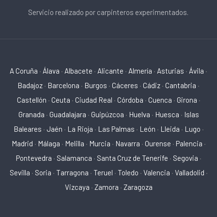
Servicio realizado por carpinteros experimentados.
A Coruña
·
Álava
·
Albacete
·
Alicante
·
Almería
·
Asturias
·
Ávila
·
Badajoz
·
Barcelona
·
Burgos
·
Cáceres
·
Cádiz
·
Cantabria
·
Castellón
·
Ceuta
·
Ciudad Real
·
Córdoba
·
Cuenca
·
Girona
·
Granada
·
Guadalajara
·
Guipúzcoa
·
Huelva
·
Huesca
·
Islas
Baleares
·
Jaén
·
La Rioja
·
Las Palmas
·
León
·
Lleida
·
Lugo
·
Madrid
·
Málaga
·
Melilla
·
Murcia
·
Navarra
·
Ourense
·
Palencia
·
Pontevedra
·
Salamanca
·
Santa Cruz de Tenerife
·
Segovia
·
Sevilla
·
Soria
·
Tarragona
·
Teruel
·
Toledo
·
Valencia
·
Valladolid
·
Vizcaya
·
Zamora
·
Zaragoza