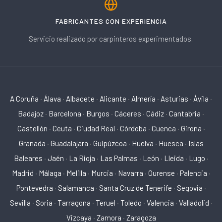
FABRICANTES CON EXPERIENCIA
Servicio realizado por carpinteros experimentados.
A Coruña
·
Álava
·
Albacete
·
Alicante
·
Almería
·
Asturias
·
Ávila
·
Badajoz
·
Barcelona
·
Burgos
·
Cáceres
·
Cádiz
·
Cantabria
·
Castellón
·
Ceuta
·
Ciudad Real
·
Córdoba
·
Cuenca
·
Girona
·
Granada
·
Guadalajara
·
Guipúzcoa
·
Huelva
·
Huesca
·
Islas
Baleares
·
Jaén
·
La Rioja
·
Las Palmas
·
León
·
Lleida
·
Lugo
·
Madrid
·
Málaga
·
Melilla
·
Murcia
·
Navarra
·
Ourense
·
Palencia
·
Pontevedra
·
Salamanca
·
Santa Cruz de Tenerife
·
Segovia
·
Sevilla
·
Soria
·
Tarragona
·
Teruel
·
Toledo
·
Valencia
·
Valladolid
·
Vizcaya
·
Zamora
·
Zaragoza