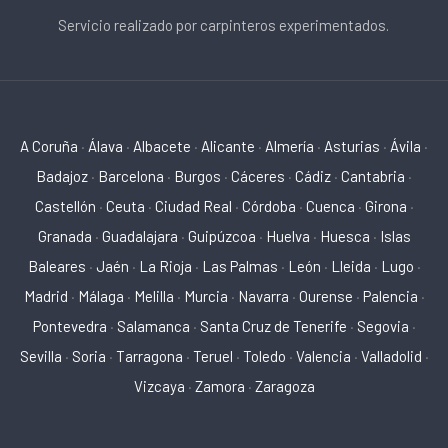
Servicio realizado por carpinteros experimentados.
A Coruña
·
Álava
·
Albacete
·
Alicante
·
Almería
·
Asturias
·
Ávila
·
Badajoz
·
Barcelona
·
Burgos
·
Cáceres
·
Cádiz
·
Cantabria
·
Castellón
·
Ceuta
·
Ciudad Real
·
Córdoba
·
Cuenca
·
Girona
·
Granada
·
Guadalajara
·
Guipúzcoa
·
Huelva
·
Huesca
·
Islas
Baleares
·
Jaén
·
La Rioja
·
Las Palmas
·
León
·
Lleida
·
Lugo
·
Madrid
·
Málaga
·
Melilla
·
Murcia
·
Navarra
·
Ourense
·
Palencia
·
Pontevedra
·
Salamanca
·
Santa Cruz de Tenerife
·
Segovia
·
Sevilla
·
Soria
·
Tarragona
·
Teruel
·
Toledo
·
Valencia
·
Valladolid
·
Vizcaya
·
Zamora
·
Zaragoza