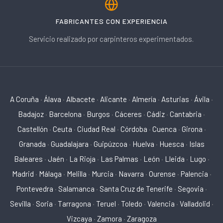
FABRICANTES CON EXPERIENCIA
Servicio realizado por carpinteros experimentados.
A Coruña
·
Álava
·
Albacete
·
Alicante
·
Almería
·
Asturias
·
Ávila
·
Badajoz
·
Barcelona
·
Burgos
·
Cáceres
·
Cádiz
·
Cantabria
·
Castellón
·
Ceuta
·
Ciudad Real
·
Córdoba
·
Cuenca
·
Girona
·
Granada
·
Guadalajara
·
Guipúzcoa
·
Huelva
·
Huesca
·
Islas
Baleares
·
Jaén
·
La Rioja
·
Las Palmas
·
León
·
Lleida
·
Lugo
·
Madrid
·
Málaga
·
Melilla
·
Murcia
·
Navarra
·
Ourense
·
Palencia
·
Pontevedra
·
Salamanca
·
Santa Cruz de Tenerife
·
Segovia
·
Sevilla
·
Soria
·
Tarragona
·
Teruel
·
Toledo
·
Valencia
·
Valladolid
·
Vizcaya
·
Zamora
·
Zaragoza