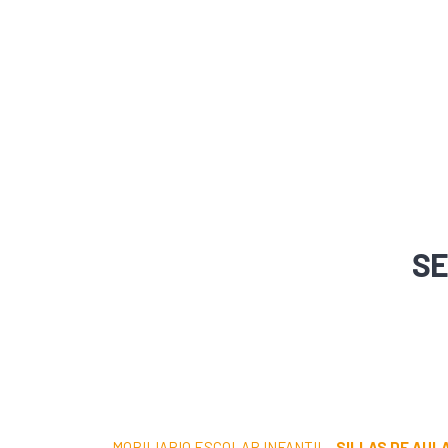
SE
MOBILIARIO ESCOLAR INFANTIL
·
SILLAS DE AUL