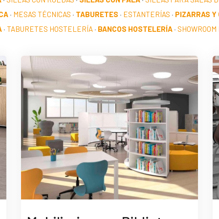
CA
·
MESAS TÉCNICAS
·
TABURETES
·
ESTANTERÍAS
·
PIZARRAS Y
A
·
TABURETES HOSTELERÍA
·
BANCOS HOSTELERÍA
·
SHOWROOM 