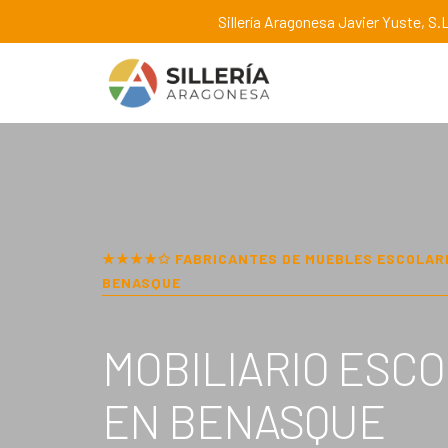
Sillería Aragonesa Javier Yuste, S.L
★★★★✩ FABRICANTES DE MUEBLES ESCOLAR
BENASQUE
MOBILIARIO ESC
EN
BENASQUE