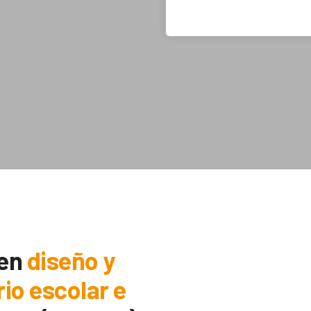
 en
diseño y
rio escolar e