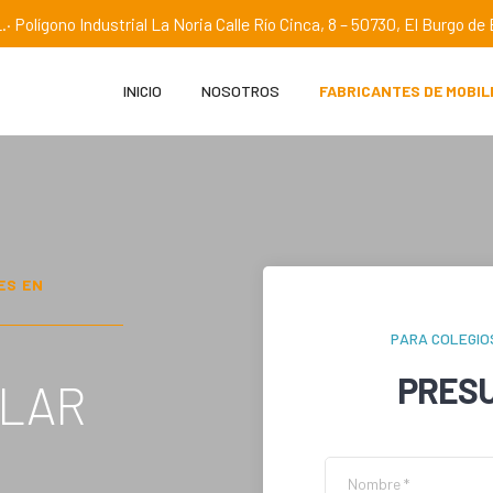
.· Polígono Industrial La Noria Calle Río Cinca, 8 – 50730, El Burgo d
INICIO
NOSOTROS
FABRICANTES DE MOBIL
ES EN
PARA COLEGIO
PRES
OLAR