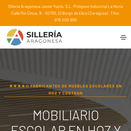
Sillería Aragonesa Javier Yuste, S.L.· Polígono Industrial La Noria
Calle Río Cinca, 8 – 50730, El Burgo de Ebro (Zaragoza) · Tfno:
976 500 990
★★★★✩ FABRICANTES DE MUEBLES ESCOLARES EN
HOZ Y COSTEAN
MOBILIARIO
ESCOLAR EN
HOZ Y