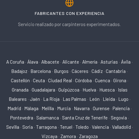
FABRICANTES CON EXPERIENCIA
Servicio realizado por carpinteros experimentados.
A Coruña
·
Álava
·
Albacete
·
Alicante
·
Almería
·
Asturias
·
Ávila
·
Badajoz
·
Barcelona
·
Burgos
·
Cáceres
·
Cádiz
·
Cantabria
·
Castellón
·
Ceuta
·
Ciudad Real
·
Córdoba
·
Cuenca
·
Girona
·
Granada
·
Guadalajara
·
Guipúzcoa
·
Huelva
·
Huesca
·
Islas
Baleares
·
Jaén
·
La Rioja
·
Las Palmas
·
León
·
Lleida
·
Lugo
·
Madrid
·
Málaga
·
Melilla
·
Murcia
·
Navarra
·
Ourense
·
Palencia
·
Pontevedra
·
Salamanca
·
Santa Cruz de Tenerife
·
Segovia
·
Sevilla
·
Soria
·
Tarragona
·
Teruel
·
Toledo
·
Valencia
·
Valladolid
·
Vizcaya
·
Zamora
·
Zaragoza