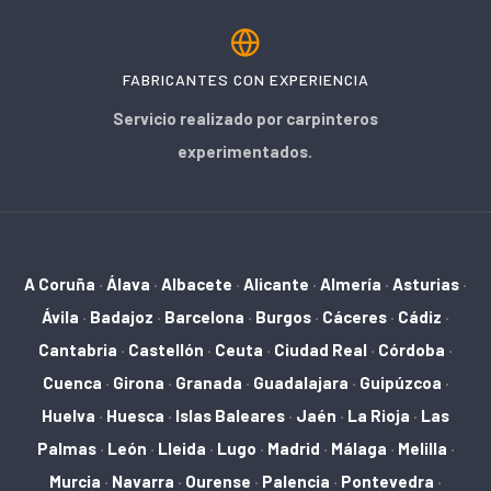
FABRICANTES CON EXPERIENCIA
Servicio realizado por carpinteros
experimentados.
A Coruña
·
Álava
·
Albacete
·
Alicante
·
Almería
·
Asturias
·
Ávila
·
Badajoz
·
Barcelona
·
Burgos
·
Cáceres
·
Cádiz
·
Cantabria
·
Castellón
·
Ceuta
·
Ciudad Real
·
Córdoba
·
Cuenca
·
Girona
·
Granada
·
Guadalajara
·
Guipúzcoa
·
Huelva
·
Huesca
·
Islas Baleares
·
Jaén
·
La Rioja
·
Las
Palmas
·
León
·
Lleida
·
Lugo
·
Madrid
·
Málaga
·
Melilla
·
Murcia
·
Navarra
·
Ourense
·
Palencia
·
Pontevedra
·