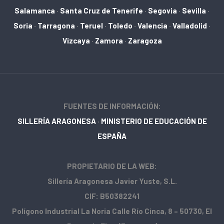
Salamanca
·
Santa Cruz de Tenerife
·
Segovia
·
Sevilla
·
Soria
·
Tarragona
·
Teruel
·
Toledo
·
Valencia
·
Valladolid
·
Vizcaya
·
Zamora
·
Zaragoza
FUENTES DE INFORMACIÓN:
SILLERÍA ARAGONESA
·
MINISTERIO DE EDUCACIÓN DE
ESPAÑA
PROPIETARIO DE LA WEB:
Sillería Aragonesa Javier Yuste, S.L.
CIF: B50382241
Polígono Industrial La Noria Calle Río Cinca, 8 – 50730, El