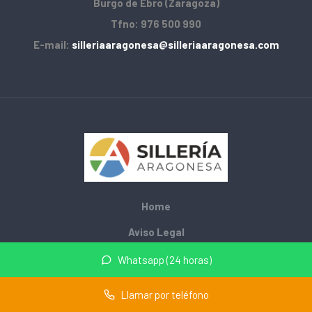
Burgo de Ebro (Zaragoza)
Tfno: 976 500 990
E-mail:
silleriaaragonesa@silleriaaragonesa.com
Home
Aviso Legal
Privacidad
Whatsapp (24 horas)
Cookies
Llamar por teléfono