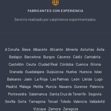
FABRICANTES CON EXPERIENCIA
Servicio realizado por carpinteros experimentados.
A Coruña
·
Álava
·
Albacete
·
Alicante
·
Almería
·
Asturias
·
Ávila
·
Badajoz
·
Barcelona
·
Burgos
·
Cáceres
·
Cádiz
·
Cantabria
·
Castellón
·
Ceuta
·
Ciudad Real
·
Córdoba
·
Cuenca
·
Girona
·
Granada
·
Guadalajara
·
Guipúzcoa
·
Huelva
·
Huesca
·
Islas
Baleares
·
Jaén
·
La Rioja
·
Las Palmas
·
León
·
Lleida
·
Lugo
·
Madrid
·
Málaga
·
Melilla
·
Murcia
·
Navarra
·
Ourense
·
Palencia
·
Pontevedra
·
Salamanca
·
Santa Cruz de Tenerife
·
Segovia
·
Sevilla
·
Soria
·
Tarragona
·
Teruel
·
Toledo
·
Valencia
·
Valladolid
·
Vizcaya
·
Zamora
·
Zaragoza