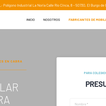
.· Polígono Industrial La Noria Calle Río Cinca, 8 – 50730, El Burgo d
INICIO
NOSOTROS
FABRICANTES DE MOBIL
ES EN
CABRA
PARA COLEGIO
PRES
OLAR
RA