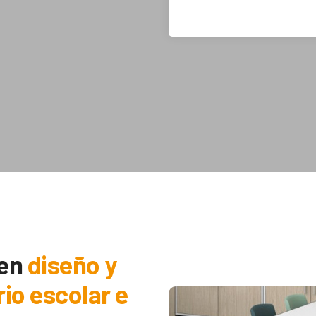
 en
diseño y
rio escolar e