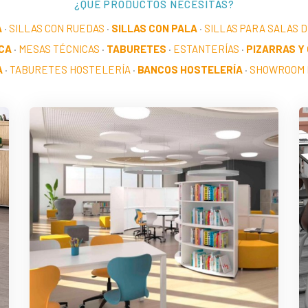
¿QUÉ PRODUCTOS NECESITAS?
A
·
SILLAS CON RUEDAS
·
SILLAS CON PALA
·
SILLAS PARA SALAS 
CA
·
MESAS TÉCNICAS
·
TABURETES
·
ESTANTERÍAS
·
PIZARRAS Y
A
·
TABURETES HOSTELERÍA
·
BANCOS HOSTELERÍA
·
SHOWROOM 