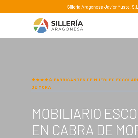
Sillería Aragonesa Javier Yuste, S.L
★★★★✩ FABRICANTES DE MUEBLES ESCOLAR
DE MORA
MOBILIARIO ESC
EN
CABRA DE MO