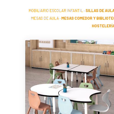
MOBILIARIO ESCOLAR INFANTIL
·
SILLAS DE AUL
MESAS DE AULA
·
MESAS COMEDOR Y BIBLIOTE
HOSTELERÍ