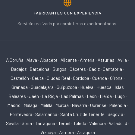
FABRICANTES CON EXPERIENCIA
Servicio realizado por carpinteros experimentados.
A Coruña
·
Álava
·
Albacete
·
Alicante
·
Almería
·
Asturias
·
Ávila
·
Badajoz
·
Barcelona
·
Burgos
·
Cáceres
·
Cádiz
·
Cantabria
·
Castellón
·
Ceuta
·
Ciudad Real
·
Córdoba
·
Cuenca
·
Girona
·
Granada
·
Guadalajara
·
Guipúzcoa
·
Huelva
·
Huesca
·
Islas
Baleares
·
Jaén
·
La Rioja
·
Las Palmas
·
León
·
Lleida
·
Lugo
·
Madrid
·
Málaga
·
Melilla
·
Murcia
·
Navarra
·
Ourense
·
Palencia
·
Pontevedra
·
Salamanca
·
Santa Cruz de Tenerife
·
Segovia
·
Sevilla
·
Soria
·
Tarragona
·
Teruel
·
Toledo
·
Valencia
·
Valladolid
·
Vizcaya
·
Zamora
·
Zaragoza