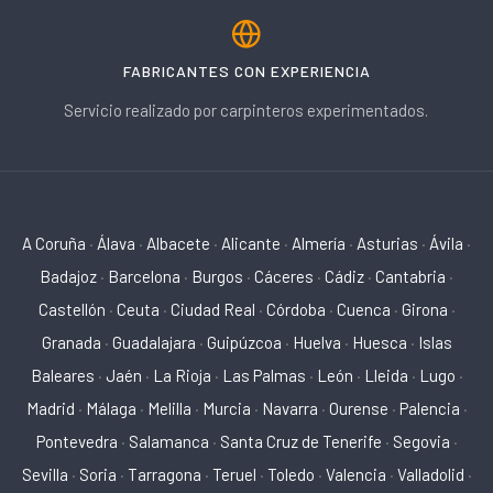
FABRICANTES CON EXPERIENCIA
Servicio realizado por carpinteros experimentados.
A Coruña
·
Álava
·
Albacete
·
Alicante
·
Almería
·
Asturias
·
Ávila
·
Badajoz
·
Barcelona
·
Burgos
·
Cáceres
·
Cádiz
·
Cantabria
·
Castellón
·
Ceuta
·
Ciudad Real
·
Córdoba
·
Cuenca
·
Girona
·
Granada
·
Guadalajara
·
Guipúzcoa
·
Huelva
·
Huesca
·
Islas
Baleares
·
Jaén
·
La Rioja
·
Las Palmas
·
León
·
Lleida
·
Lugo
·
Madrid
·
Málaga
·
Melilla
·
Murcia
·
Navarra
·
Ourense
·
Palencia
·
Pontevedra
·
Salamanca
·
Santa Cruz de Tenerife
·
Segovia
·
Sevilla
·
Soria
·
Tarragona
·
Teruel
·
Toledo
·
Valencia
·
Valladolid
·