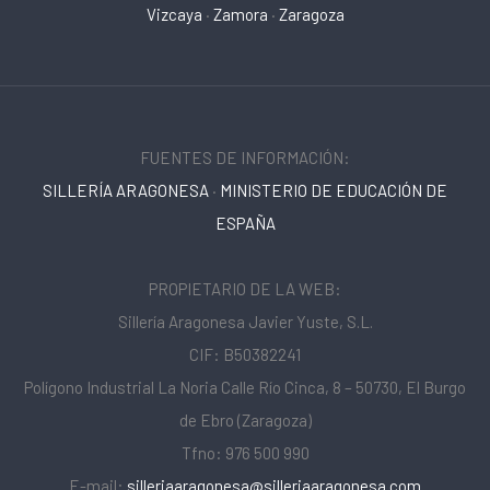
Vizcaya
·
Zamora
·
Zaragoza
FUENTES DE INFORMACIÓN:
SILLERÍA ARAGONESA
·
MINISTERIO DE EDUCACIÓN DE
ESPAÑA
PROPIETARIO DE LA WEB:
Sillería Aragonesa Javier Yuste, S.L.
CIF: B50382241
Polígono Industrial La Noria Calle Río Cinca, 8 – 50730, El Burgo
de Ebro (Zaragoza)
Tfno: 976 500 990
E-mail:
silleriaaragonesa@silleriaaragonesa.com