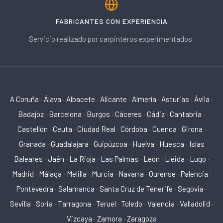
FABRICANTES CON EXPERIENCIA
Servicio realizado por carpinteros experimentados.
A Coruña
·
Álava
·
Albacete
·
Alicante
·
Almería
·
Asturias
·
Ávila
·
Badajoz
·
Barcelona
·
Burgos
·
Cáceres
·
Cádiz
·
Cantabria
·
Castellón
·
Ceuta
·
Ciudad Real
·
Córdoba
·
Cuenca
·
Girona
·
Granada
·
Guadalajara
·
Guipúzcoa
·
Huelva
·
Huesca
·
Islas
Baleares
·
Jaén
·
La Rioja
·
Las Palmas
·
León
·
Lleida
·
Lugo
·
Madrid
·
Málaga
·
Melilla
·
Murcia
·
Navarra
·
Ourense
·
Palencia
·
Pontevedra
·
Salamanca
·
Santa Cruz de Tenerife
·
Segovia
·
Sevilla
·
Soria
·
Tarragona
·
Teruel
·
Toledo
·
Valencia
·
Valladolid
·
Vizcaya
·
Zamora
·
Zaragoza