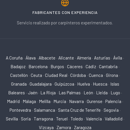
FABRICANTES CON EXPERIENCIA
Servicio realizado por carpinteros experimentados.
A Coruña
·
Álava
·
Albacete
·
Alicante
·
Almería
·
Asturias
·
Ávila
·
Badajoz
·
Barcelona
·
Burgos
·
Cáceres
·
Cádiz
·
Cantabria
·
Castellón
·
Ceuta
·
Ciudad Real
·
Córdoba
·
Cuenca
·
Girona
·
Granada
·
Guadalajara
·
Guipúzcoa
·
Huelva
·
Huesca
·
Islas
Baleares
·
Jaén
·
La Rioja
·
Las Palmas
·
León
·
Lleida
·
Lugo
·
Madrid
·
Málaga
·
Melilla
·
Murcia
·
Navarra
·
Ourense
·
Palencia
·
Pontevedra
·
Salamanca
·
Santa Cruz de Tenerife
·
Segovia
·
Sevilla
·
Soria
·
Tarragona
·
Teruel
·
Toledo
·
Valencia
·
Valladolid
·
Vizcaya
·
Zamora
·
Zaragoza