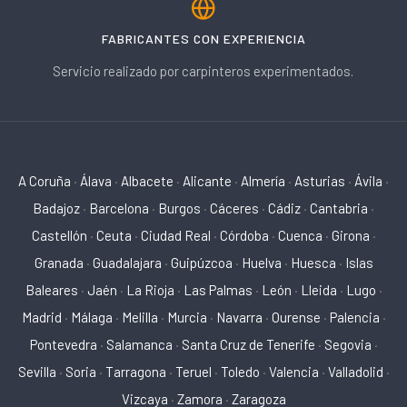
FABRICANTES CON EXPERIENCIA
Servicio realizado por carpinteros experimentados.
A Coruña
·
Álava
·
Albacete
·
Alicante
·
Almería
·
Asturias
·
Ávila
·
Badajoz
·
Barcelona
·
Burgos
·
Cáceres
·
Cádiz
·
Cantabria
·
Castellón
·
Ceuta
·
Ciudad Real
·
Córdoba
·
Cuenca
·
Girona
·
Granada
·
Guadalajara
·
Guipúzcoa
·
Huelva
·
Huesca
·
Islas
Baleares
·
Jaén
·
La Rioja
·
Las Palmas
·
León
·
Lleida
·
Lugo
·
Madrid
·
Málaga
·
Melilla
·
Murcia
·
Navarra
·
Ourense
·
Palencia
·
Pontevedra
·
Salamanca
·
Santa Cruz de Tenerife
·
Segovia
·
Sevilla
·
Soria
·
Tarragona
·
Teruel
·
Toledo
·
Valencia
·
Valladolid
·
Vizcaya
·
Zamora
·
Zaragoza