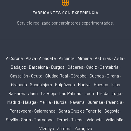
FABRICANTES CON EXPERIENCIA
Servicio realizado por carpinteros experimentados.
A Coruña
·
Álava
·
Albacete
·
Alicante
·
Almería
·
Asturias
·
Ávila
·
Badajoz
·
Barcelona
·
Burgos
·
Cáceres
·
Cádiz
·
Cantabria
·
Castellón
·
Ceuta
·
Ciudad Real
·
Córdoba
·
Cuenca
·
Girona
·
Granada
·
Guadalajara
·
Guipúzcoa
·
Huelva
·
Huesca
·
Islas
Baleares
·
Jaén
·
La Rioja
·
Las Palmas
·
León
·
Lleida
·
Lugo
·
Madrid
·
Málaga
·
Melilla
·
Murcia
·
Navarra
·
Ourense
·
Palencia
·
Pontevedra
·
Salamanca
·
Santa Cruz de Tenerife
·
Segovia
·
Sevilla
·
Soria
·
Tarragona
·
Teruel
·
Toledo
·
Valencia
·
Valladolid
·
Vizcaya
·
Zamora
·
Zaragoza