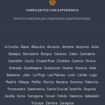
FABRICANTES CON EXPERIENCIA
Servicio realizado por carpinteros experimentados.
A Coruña
·
Álava
·
Albacete
·
Alicante
·
Almería
·
Asturias
·
Ávila
·
Badajoz
·
Barcelona
·
Burgos
·
Cáceres
·
Cádiz
·
Cantabria
·
Castellón
·
Ceuta
·
Ciudad Real
·
Córdoba
·
Cuenca
·
Girona
·
Granada
·
Guadalajara
·
Guipúzcoa
·
Huelva
·
Huesca
·
Islas
Baleares
·
Jaén
·
La Rioja
·
Las Palmas
·
León
·
Lleida
·
Lugo
·
Madrid
·
Málaga
·
Melilla
·
Murcia
·
Navarra
·
Ourense
·
Palencia
·
Pontevedra
·
Salamanca
·
Santa Cruz de Tenerife
·
Segovia
·
Sevilla
·
Soria
·
Tarragona
·
Teruel
·
Toledo
·
Valencia
·
Valladolid
·
Vizcaya
·
Zamora
·
Zaragoza