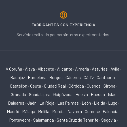
FABRICANTES CON EXPERIENCIA
Servicio realizado por carpinteros experimentados.
A Coruña
·
Álava
·
Albacete
·
Alicante
·
Almería
·
Asturias
·
Ávila
·
Badajoz
·
Barcelona
·
Burgos
·
Cáceres
·
Cádiz
·
Cantabria
·
Castellón
·
Ceuta
·
Ciudad Real
·
Córdoba
·
Cuenca
·
Girona
·
Granada
·
Guadalajara
·
Guipúzcoa
·
Huelva
·
Huesca
·
Islas
Baleares
·
Jaén
·
La Rioja
·
Las Palmas
·
León
·
Lleida
·
Lugo
·
Madrid
·
Málaga
·
Melilla
·
Murcia
·
Navarra
·
Ourense
·
Palencia
·
Pontevedra
·
Salamanca
·
Santa Cruz de Tenerife
·
Segovia
·