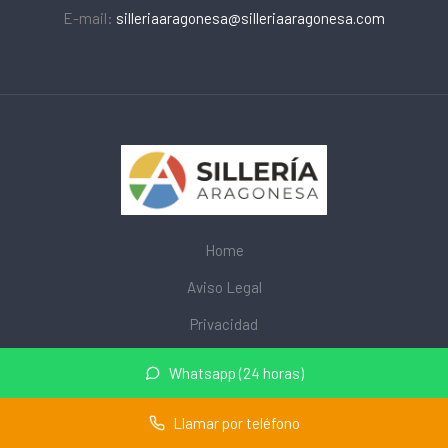
E-mail:
silleriaaragonesa@silleriaaragonesa.com
Home
Aviso Legal
Privacidad
Cookies
Whatsapp (24 horas)
© 2026 mobiliarioescolar.site · Web de mobiliario escolar cerca
Llamar por teléfono
de mi ·
Mapa del sitio