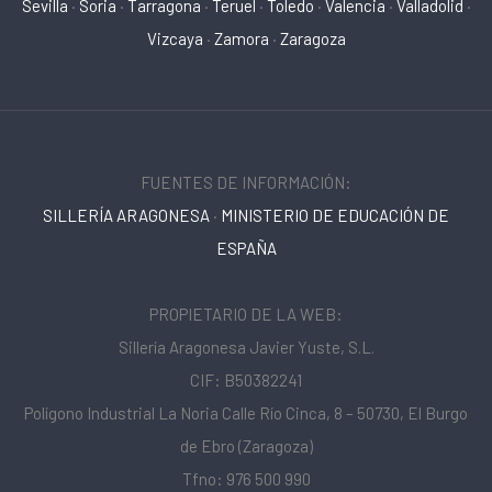
Sevilla
·
Soria
·
Tarragona
·
Teruel
·
Toledo
·
Valencia
·
Valladolid
·
Vizcaya
·
Zamora
·
Zaragoza
FUENTES DE INFORMACIÓN:
SILLERÍA ARAGONESA
·
MINISTERIO DE EDUCACIÓN DE
ESPAÑA
PROPIETARIO DE LA WEB:
Sillería Aragonesa Javier Yuste, S.L.
CIF: B50382241
Polígono Industrial La Noria Calle Río Cinca, 8 – 50730, El Burgo
de Ebro (Zaragoza)
Tfno: 976 500 990