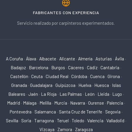
FABRICANTES CON EXPERIENCIA
Servicio realizado por carpinteros experimentados.
A Coruña
·
Álava
·
Albacete
·
Alicante
·
Almería
·
Asturias
·
Ávila
·
Badajoz
·
Barcelona
·
Burgos
·
Cáceres
·
Cádiz
·
Cantabria
·
Castellón
·
Ceuta
·
Ciudad Real
·
Córdoba
·
Cuenca
·
Girona
·
Granada
·
Guadalajara
·
Guipúzcoa
·
Huelva
·
Huesca
·
Islas
Baleares
·
Jaén
·
La Rioja
·
Las Palmas
·
León
·
Lleida
·
Lugo
·
Madrid
·
Málaga
·
Melilla
·
Murcia
·
Navarra
·
Ourense
·
Palencia
·
Pontevedra
·
Salamanca
·
Santa Cruz de Tenerife
·
Segovia
·
Sevilla
·
Soria
·
Tarragona
·
Teruel
·
Toledo
·
Valencia
·
Valladolid
·
Vizcaya
·
Zamora
·
Zaragoza