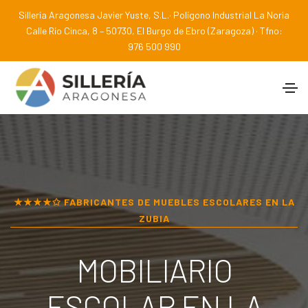
Sillería Aragonesa Javier Yuste, S.L.· Polígono Industrial La Noria
Calle Río Cinca, 8 – 50730, El Burgo de Ebro (Zaragoza) · Tfno:
976 500 990
★★★★✩ FABRICANTES DE MUEBLES ESCOLARES EN
LA
ZUBIA
MOBILIARIO
ESCOLAR EN
LA