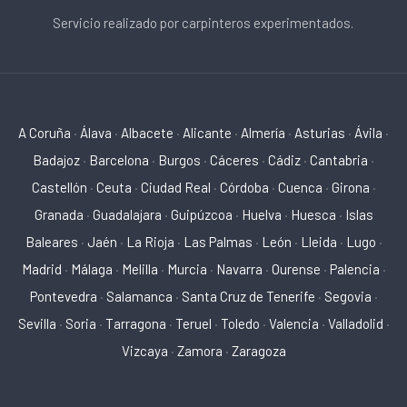
Servicio realizado por carpinteros experimentados.
A Coruña
·
Álava
·
Albacete
·
Alicante
·
Almería
·
Asturias
·
Ávila
·
Badajoz
·
Barcelona
·
Burgos
·
Cáceres
·
Cádiz
·
Cantabria
·
Castellón
·
Ceuta
·
Ciudad Real
·
Córdoba
·
Cuenca
·
Girona
·
Granada
·
Guadalajara
·
Guipúzcoa
·
Huelva
·
Huesca
·
Islas
Baleares
·
Jaén
·
La Rioja
·
Las Palmas
·
León
·
Lleida
·
Lugo
·
Madrid
·
Málaga
·
Melilla
·
Murcia
·
Navarra
·
Ourense
·
Palencia
·
Pontevedra
·
Salamanca
·
Santa Cruz de Tenerife
·
Segovia
·
Sevilla
·
Soria
·
Tarragona
·
Teruel
·
Toledo
·
Valencia
·
Valladolid
·
Vizcaya
·
Zamora
·
Zaragoza