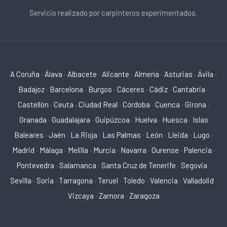
Servicio realizado por carpinteros experimentados.
A Coruña
·
Álava
·
Albacete
·
Alicante
·
Almería
·
Asturias
·
Ávila
·
Badajoz
·
Barcelona
·
Burgos
·
Cáceres
·
Cádiz
·
Cantabria
·
Castellón
·
Ceuta
·
Ciudad Real
·
Córdoba
·
Cuenca
·
Girona
·
Granada
·
Guadalajara
·
Guipúzcoa
·
Huelva
·
Huesca
·
Islas
Baleares
·
Jaén
·
La Rioja
·
Las Palmas
·
León
·
Lleida
·
Lugo
·
Madrid
·
Málaga
·
Melilla
·
Murcia
·
Navarra
·
Ourense
·
Palencia
·
Pontevedra
·
Salamanca
·
Santa Cruz de Tenerife
·
Segovia
·
Sevilla
·
Soria
·
Tarragona
·
Teruel
·
Toledo
·
Valencia
·
Valladolid
·
Vizcaya
·
Zamora
·
Zaragoza