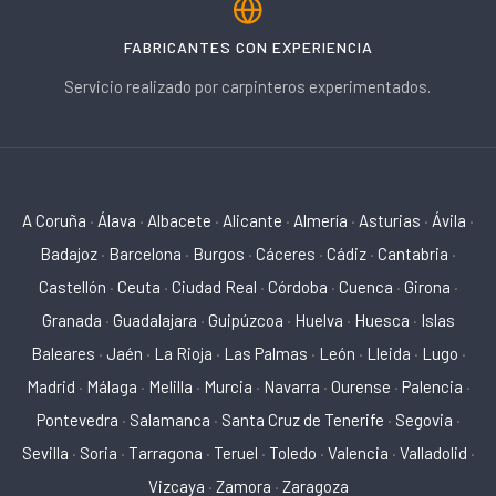
FABRICANTES CON EXPERIENCIA
Servicio realizado por carpinteros experimentados.
A Coruña
·
Álava
·
Albacete
·
Alicante
·
Almería
·
Asturias
·
Ávila
·
Badajoz
·
Barcelona
·
Burgos
·
Cáceres
·
Cádiz
·
Cantabria
·
Castellón
·
Ceuta
·
Ciudad Real
·
Córdoba
·
Cuenca
·
Girona
·
Granada
·
Guadalajara
·
Guipúzcoa
·
Huelva
·
Huesca
·
Islas
Baleares
·
Jaén
·
La Rioja
·
Las Palmas
·
León
·
Lleida
·
Lugo
·
Madrid
·
Málaga
·
Melilla
·
Murcia
·
Navarra
·
Ourense
·
Palencia
·
Pontevedra
·
Salamanca
·
Santa Cruz de Tenerife
·
Segovia
·
Sevilla
·
Soria
·
Tarragona
·
Teruel
·
Toledo
·
Valencia
·
Valladolid
·
Vizcaya
·
Zamora
·
Zaragoza