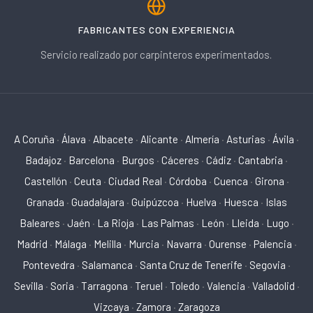
FABRICANTES CON EXPERIENCIA
Servicio realizado por carpinteros experimentados.
A Coruña
·
Álava
·
Albacete
·
Alicante
·
Almería
·
Asturias
·
Ávila
·
Badajoz
·
Barcelona
·
Burgos
·
Cáceres
·
Cádiz
·
Cantabria
·
Castellón
·
Ceuta
·
Ciudad Real
·
Córdoba
·
Cuenca
·
Girona
·
Granada
·
Guadalajara
·
Guipúzcoa
·
Huelva
·
Huesca
·
Islas
Baleares
·
Jaén
·
La Rioja
·
Las Palmas
·
León
·
Lleida
·
Lugo
·
Madrid
·
Málaga
·
Melilla
·
Murcia
·
Navarra
·
Ourense
·
Palencia
·
Pontevedra
·
Salamanca
·
Santa Cruz de Tenerife
·
Segovia
·
Sevilla
·
Soria
·
Tarragona
·
Teruel
·
Toledo
·
Valencia
·
Valladolid
·
Vizcaya
·
Zamora
·
Zaragoza