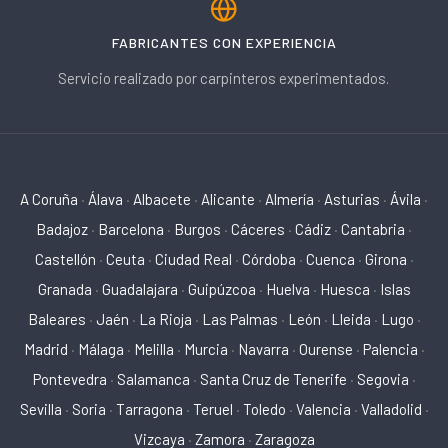
FABRICANTES CON EXPERIENCIA
Servicio realizado por carpinteros experimentados.
A Coruña
·
Álava
·
Albacete
·
Alicante
·
Almería
·
Asturias
·
Ávila
·
Badajoz
·
Barcelona
·
Burgos
·
Cáceres
·
Cádiz
·
Cantabria
·
Castellón
·
Ceuta
·
Ciudad Real
·
Córdoba
·
Cuenca
·
Girona
·
Granada
·
Guadalajara
·
Guipúzcoa
·
Huelva
·
Huesca
·
Islas
Baleares
·
Jaén
·
La Rioja
·
Las Palmas
·
León
·
Lleida
·
Lugo
·
Madrid
·
Málaga
·
Melilla
·
Murcia
·
Navarra
·
Ourense
·
Palencia
·
Pontevedra
·
Salamanca
·
Santa Cruz de Tenerife
·
Segovia
·
Sevilla
·
Soria
·
Tarragona
·
Teruel
·
Toledo
·
Valencia
·
Valladolid
·
Vizcaya
·
Zamora
·
Zaragoza