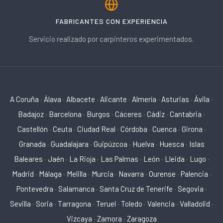
FABRICANTES CON EXPERIENCIA
Servicio realizado por carpinteros experimentados.
A Coruña
·
Álava
·
Albacete
·
Alicante
·
Almería
·
Asturias
·
Ávila
·
Badajoz
·
Barcelona
·
Burgos
·
Cáceres
·
Cádiz
·
Cantabria
·
Castellón
·
Ceuta
·
Ciudad Real
·
Córdoba
·
Cuenca
·
Girona
·
Granada
·
Guadalajara
·
Guipúzcoa
·
Huelva
·
Huesca
·
Islas
Baleares
·
Jaén
·
La Rioja
·
Las Palmas
·
León
·
Lleida
·
Lugo
·
Madrid
·
Málaga
·
Melilla
·
Murcia
·
Navarra
·
Ourense
·
Palencia
·
Pontevedra
·
Salamanca
·
Santa Cruz de Tenerife
·
Segovia
·
Sevilla
·
Soria
·
Tarragona
·
Teruel
·
Toledo
·
Valencia
·
Valladolid
·
Vizcaya
·
Zamora
·
Zaragoza