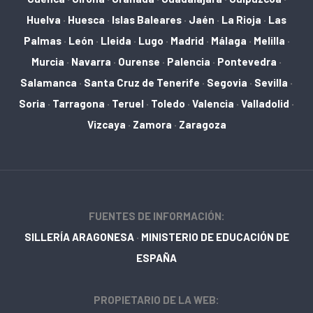
Huelva
·
Huesca
·
Islas Baleares
·
Jaén
·
La Rioja
·
Las
Palmas
·
León
·
Lleida
·
Lugo
·
Madrid
·
Málaga
·
Melilla
·
Murcia
·
Navarra
·
Ourense
·
Palencia
·
Pontevedra
·
Salamanca
·
Santa Cruz de Tenerife
·
Segovia
·
Sevilla
·
Soria
·
Tarragona
·
Teruel
·
Toledo
·
Valencia
·
Valladolid
·
Vizcaya
·
Zamora
·
Zaragoza
FUENTES DE INFORMACIÓN:
SILLERÍA ARAGONESA
·
MINISTERIO DE EDUCACIÓN DE
ESPAÑA
PROPIETARIO DE LA WEB: