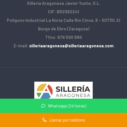
Sillería Aragonesa Javier Yuste, S.L.
CIF: B50382241
Polígono Industrial La Noria Calle Río Cinca, 8 – 50730, El
Burgo de Ebro (Zaragoza)
Tfno: 976 500 990
E-mail:
silleriaaragonesa@silleriaaragonesa.com
Whatsapp (24 horas)
Home
Llamar por teléfono
Aviso Legal