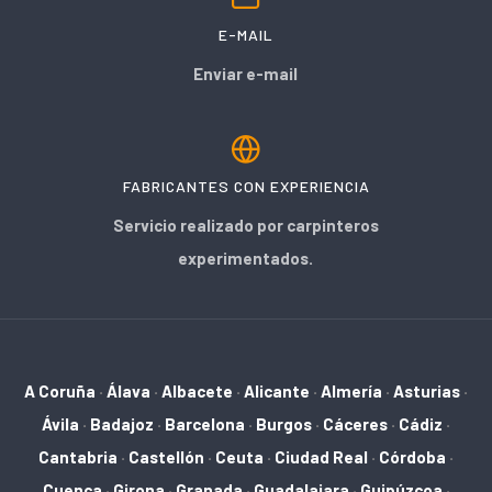
E-MAIL
Enviar e-mail
FABRICANTES CON EXPERIENCIA
Servicio realizado por carpinteros
experimentados.
A Coruña
·
Álava
·
Albacete
·
Alicante
·
Almería
·
Asturias
·
Ávila
·
Badajoz
·
Barcelona
·
Burgos
·
Cáceres
·
Cádiz
·
Cantabria
·
Castellón
·
Ceuta
·
Ciudad Real
·
Córdoba
·
Cuenca
·
Girona
·
Granada
·
Guadalajara
·
Guipúzcoa
·