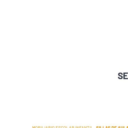
SE
MOBILIARIO ESCOLAR INFANTIL
·
SILLAS DE AUL