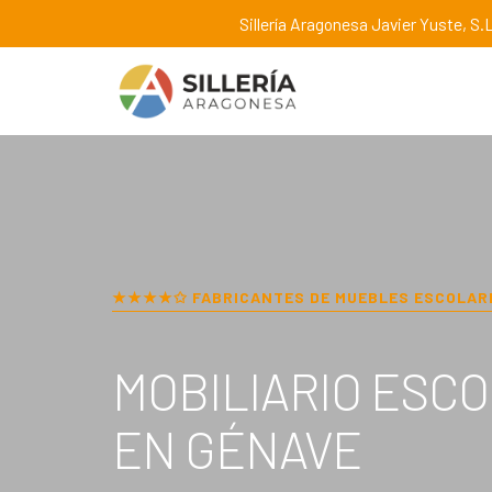
Sillería Aragonesa Javier Yuste, S.L
★★★★✩ FABRICANTES DE MUEBLES ESCOLAR
MOBILIARIO ESC
EN
GÉNAVE