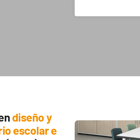
 en
diseño y
rio escolar e