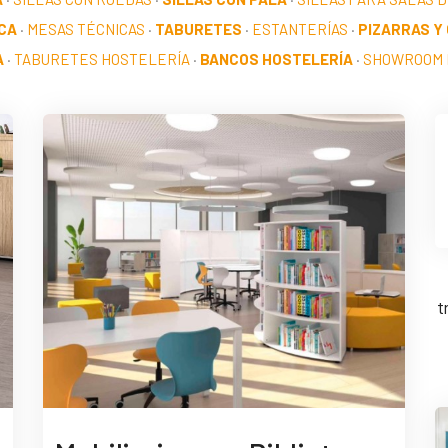
CA
·
MESAS TÉCNICAS
·
TABURETES
·
ESTANTERÍAS
·
PIZARRAS Y
A
·
TABURETES HOSTELERÍA
·
BANCOS HOSTELERÍA
·
SHOWROOM 
t