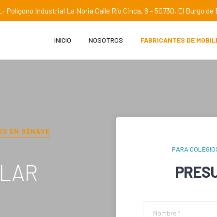
.· Polígono Industrial La Noria Calle Río Cinca, 8 – 50730, El Burgo d
INICIO
NOSOTROS
FABRICANTES DE MOBIL
ES EN
GÉNAVE
PARA COLEGIO
OLAR
PRES