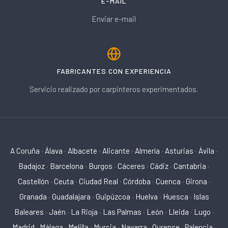
E-MAIL
Enviar e-mail
FABRICANTES CON EXPERIENCIA
Servicio realizado por carpinteros experimentados.
A Coruña
·
Álava
·
Albacete
·
Alicante
·
Almería
·
Asturias
·
Ávila
·
Badajoz
·
Barcelona
·
Burgos
·
Cáceres
·
Cádiz
·
Cantabria
·
Castellón
·
Ceuta
·
Ciudad Real
·
Córdoba
·
Cuenca
·
Girona
·
Granada
·
Guadalajara
·
Guipúzcoa
·
Huelva
·
Huesca
·
Islas
Baleares
·
Jaén
·
La Rioja
·
Las Palmas
·
León
·
Lleida
·
Lugo
·
Madrid
·
Málaga
·
Melilla
·
Murcia
·
Navarra
·
Ourense
·
Palencia
·