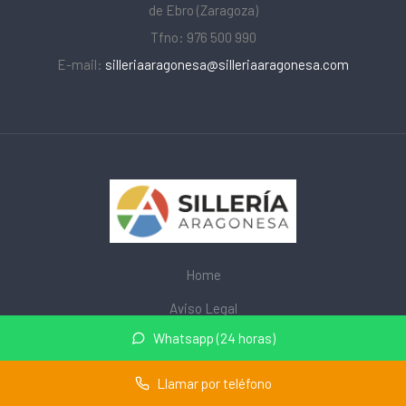
de Ebro (Zaragoza)
Tfno: 976 500 990
E-mail:
silleriaaragonesa@silleriaaragonesa.com
Home
Aviso Legal
Whatsapp (24 horas)
Privacidad
Cookies
Llamar por teléfono