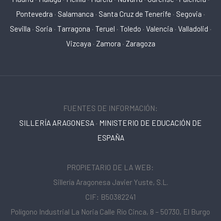
Pontevedra
·
Salamanca
·
Santa Cruz de Tenerife
·
Segovia
·
Sevilla
·
Soria
·
Tarragona
·
Teruel
·
Toledo
·
Valencia
·
Valladolid
·
Vizcaya
·
Zamora
·
Zaragoza
FUENTES DE INFORMACIÓN:
SILLERÍA ARAGONESA
·
MINISTERIO DE EDUCACIÓN DE
ESPAÑA
PROPIETARIO DE LA WEB:
Sillería Aragonesa Javier Yuste, S.L.
CIF: B50382241
Polígono Industrial La Noria Calle Río Cinca, 8 – 50730, El Burgo