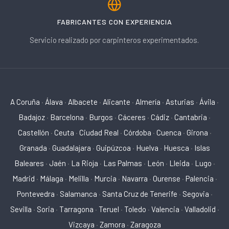
FABRICANTES CON EXPERIENCIA
Servicio realizado por carpinteros experimentados.
A Coruña
·
Álava
·
Albacete
·
Alicante
·
Almería
·
Asturias
·
Ávila
·
Badajoz
·
Barcelona
·
Burgos
·
Cáceres
·
Cádiz
·
Cantabria
·
Castellón
·
Ceuta
·
Ciudad Real
·
Córdoba
·
Cuenca
·
Girona
·
Granada
·
Guadalajara
·
Guipúzcoa
·
Huelva
·
Huesca
·
Islas
Baleares
·
Jaén
·
La Rioja
·
Las Palmas
·
León
·
Lleida
·
Lugo
·
Madrid
·
Málaga
·
Melilla
·
Murcia
·
Navarra
·
Ourense
·
Palencia
·
Pontevedra
·
Salamanca
·
Santa Cruz de Tenerife
·
Segovia
·
Sevilla
·
Soria
·
Tarragona
·
Teruel
·
Toledo
·
Valencia
·
Valladolid
·
Vizcaya
·
Zamora
·
Zaragoza