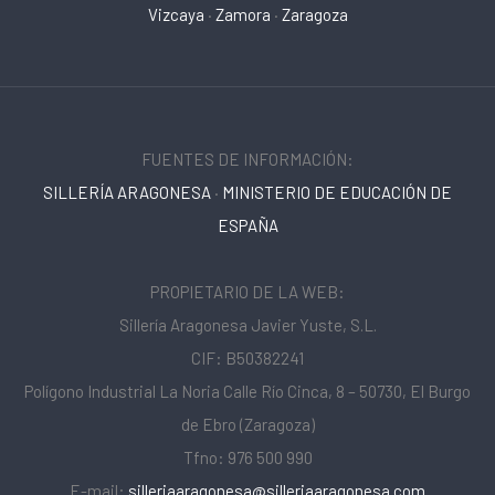
Vizcaya
·
Zamora
·
Zaragoza
FUENTES DE INFORMACIÓN:
SILLERÍA ARAGONESA
·
MINISTERIO DE EDUCACIÓN DE
ESPAÑA
PROPIETARIO DE LA WEB:
Sillería Aragonesa Javier Yuste, S.L.
CIF: B50382241
Polígono Industrial La Noria Calle Río Cinca, 8 – 50730, El Burgo
de Ebro (Zaragoza)
Tfno: 976 500 990
E-mail:
silleriaaragonesa@silleriaaragonesa.com