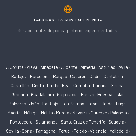
FABRICANTES CON EXPERIENCIA
Servicio realizado por carpinteros experimentados.
A Coruña
·
Álava
·
Albacete
·
Alicante
·
Almería
·
Asturias
·
Ávila
·
Badajoz
·
Barcelona
·
Burgos
·
Cáceres
·
Cádiz
·
Cantabria
·
Castellón
·
Ceuta
·
Ciudad Real
·
Córdoba
·
Cuenca
·
Girona
·
Granada
·
Guadalajara
·
Guipúzcoa
·
Huelva
·
Huesca
·
Islas
Baleares
·
Jaén
·
La Rioja
·
Las Palmas
·
León
·
Lleida
·
Lugo
·
Madrid
·
Málaga
·
Melilla
·
Murcia
·
Navarra
·
Ourense
·
Palencia
·
Pontevedra
·
Salamanca
·
Santa Cruz de Tenerife
·
Segovia
·
Sevilla
·
Soria
·
Tarragona
·
Teruel
·
Toledo
·
Valencia
·
Valladolid
·