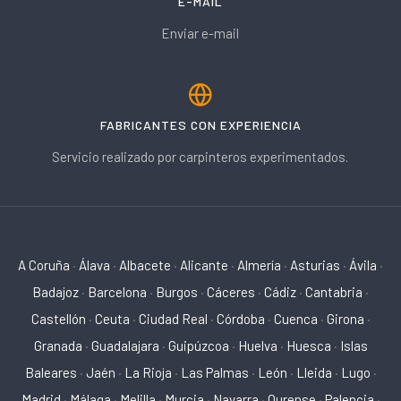
E-MAIL
Enviar e-mail
FABRICANTES CON EXPERIENCIA
Servicio realizado por carpinteros experimentados.
A Coruña
·
Álava
·
Albacete
·
Alicante
·
Almería
·
Asturias
·
Ávila
·
Badajoz
·
Barcelona
·
Burgos
·
Cáceres
·
Cádiz
·
Cantabria
·
Castellón
·
Ceuta
·
Ciudad Real
·
Córdoba
·
Cuenca
·
Girona
·
Granada
·
Guadalajara
·
Guipúzcoa
·
Huelva
·
Huesca
·
Islas
Baleares
·
Jaén
·
La Rioja
·
Las Palmas
·
León
·
Lleida
·
Lugo
·
Madrid
·
Málaga
·
Melilla
·
Murcia
·
Navarra
·
Ourense
·
Palencia
·