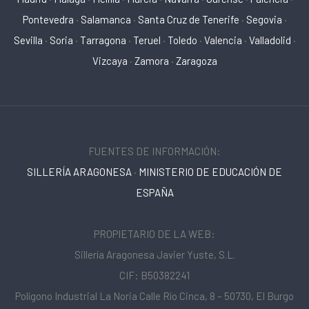
Pontevedra
·
Salamanca
·
Santa Cruz de Tenerife
·
Segovia
·
Sevilla
·
Soria
·
Tarragona
·
Teruel
·
Toledo
·
Valencia
·
Valladolid
·
Vizcaya
·
Zamora
·
Zaragoza
FUENTES DE INFORMACIÓN:
SILLERÍA ARAGONESA
·
MINISTERIO DE EDUCACIÓN DE
ESPAÑA
PROPIETARIO DE LA WEB:
Sillería Aragonesa Javier Yuste, S.L.
CIF: B50382241
Polígono Industrial La Noria Calle Río Cinca, 8 – 50730, El Burgo