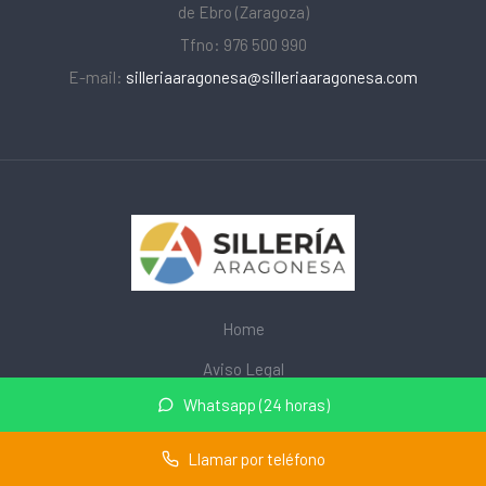
de Ebro (Zaragoza)
Tfno: 976 500 990
E-mail:
silleriaaragonesa@silleriaaragonesa.com
Home
Aviso Legal
Whatsapp (24 horas)
Privacidad
Cookies
Llamar por teléfono