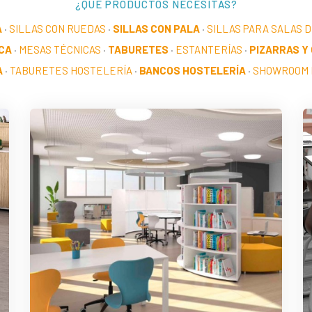
¿QUÉ PRODUCTOS NECESITAS?
A
·
SILLAS CON RUEDAS
·
SILLAS CON PALA
·
SILLAS PARA SALAS 
CA
·
MESAS TÉCNICAS
·
TABURETES
·
ESTANTERÍAS
·
PIZARRAS Y
A
·
TABURETES HOSTELERÍA
·
BANCOS HOSTELERÍA
·
SHOWROOM 