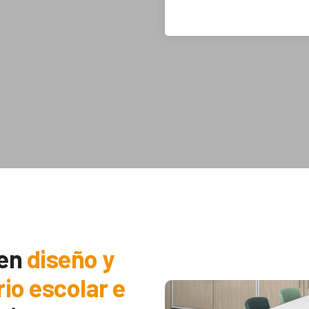
 en
diseño y
rio escolar e