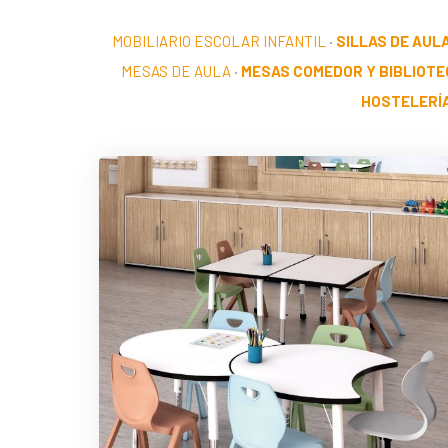
MOBILIARIO ESCOLAR INFANTIL
·
SILLAS DE AUL
MESAS DE AULA
·
MESAS COMEDOR Y BIBLIOTE
HOSTELERÍ