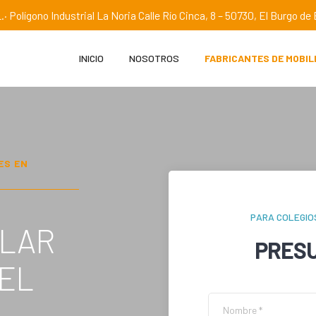
.· Polígono Industrial La Noria Calle Río Cinca, 8 – 50730, El Burgo d
INICIO
NOSOTROS
FABRICANTES DE MOBIL
ES EN
PARA COLEGIO
OLAR
PRES
DEL