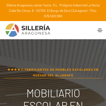
Sillería Aragonesa Javier Yuste, S.L.· Polígono Industrial La Noria
Calle Río Cinca, 8 – 50730, El Burgo de Ebro (Zaragoza) · Tfno:
976 500 990
★★★★✩ FABRICANTES DE MUEBLES ESCOLARES EN
HUÉVAR DEL ALJARAFE
MOBILIARIO
ESCOLAR EN