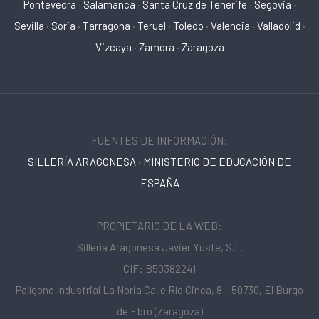
Pontevedra
·
Salamanca
·
Santa Cruz de Tenerife
·
Segovia
·
Sevilla
·
Soria
·
Tarragona
·
Teruel
·
Toledo
·
Valencia
·
Valladolid
·
Vizcaya
·
Zamora
·
Zaragoza
FUENTES DE INFORMACIÓN:
SILLERÍA ARAGONESA
·
MINISTERIO DE EDUCACIÓN DE
ESPAÑA
PROPIETARIO DE LA WEB:
Sillería Aragonesa Javier Yuste, S.L.
CIF: B50382241
Polígono Industrial La Noria Calle Río Cinca, 8 – 50730, El Burgo
de Ebro (Zaragoza)