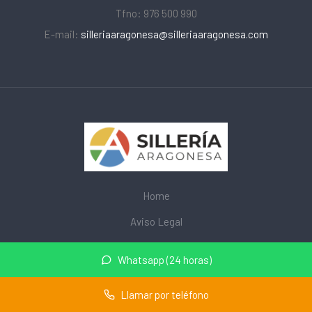
Tfno: 976 500 990
E-mail:
silleriaaragonesa@silleriaaragonesa.com
Home
Aviso Legal
Privacidad
Whatsapp (24 horas)
Cookies
Llamar por teléfono
© 2026 mobiliarioescolar.site · Web de mobiliario escolar cerca