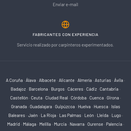
Enviar e-mail
FABRICANTES CON EXPERIENCIA
Servicio realizado por carpinteros experimentados.
A Coruña
·
Álava
·
Albacete
·
Alicante
·
Almería
·
Asturias
·
Ávila
·
Badajoz
·
Barcelona
·
Burgos
·
Cáceres
·
Cádiz
·
Cantabria
·
Castellón
·
Ceuta
·
Ciudad Real
·
Córdoba
·
Cuenca
·
Girona
·
Granada
·
Guadalajara
·
Guipúzcoa
·
Huelva
·
Huesca
·
Islas
Baleares
·
Jaén
·
La Rioja
·
Las Palmas
·
León
·
Lleida
·
Lugo
·
Madrid
·
Málaga
·
Melilla
·
Murcia
·
Navarra
·
Ourense
·
Palencia
·