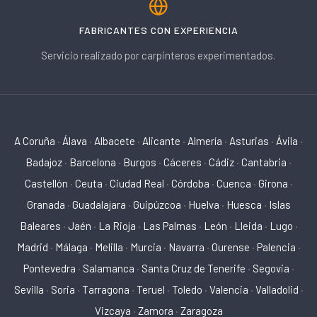
FABRICANTES CON EXPERIENCIA
Servicio realizado por carpinteros experimentados.
A Coruña
·
Álava
·
Albacete
·
Alicante
·
Almería
·
Asturias
·
Ávila
·
Badajoz
·
Barcelona
·
Burgos
·
Cáceres
·
Cádiz
·
Cantabria
·
Castellón
·
Ceuta
·
Ciudad Real
·
Córdoba
·
Cuenca
·
Girona
·
Granada
·
Guadalajara
·
Guipúzcoa
·
Huelva
·
Huesca
·
Islas
Baleares
·
Jaén
·
La Rioja
·
Las Palmas
·
León
·
Lleida
·
Lugo
·
Madrid
·
Málaga
·
Melilla
·
Murcia
·
Navarra
·
Ourense
·
Palencia
·
Pontevedra
·
Salamanca
·
Santa Cruz de Tenerife
·
Segovia
·
Sevilla
·
Soria
·
Tarragona
·
Teruel
·
Toledo
·
Valencia
·
Valladolid
·
Vizcaya
·
Zamora
·
Zaragoza