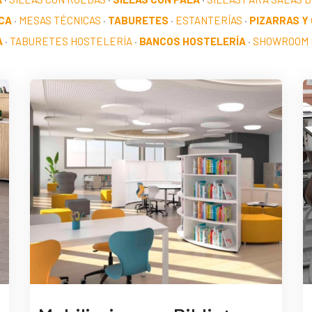
CA
·
MESAS TÉCNICAS
·
TABURETES
·
ESTANTERÍAS
·
PIZARRAS Y
A
·
TABURETES HOSTELERÍA
·
BANCOS HOSTELERÍA
·
SHOWROOM 