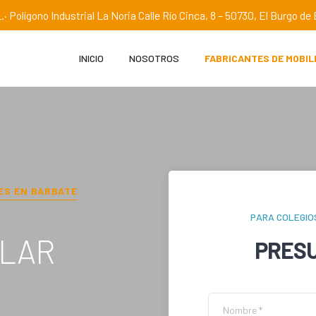
.· Polígono Industrial La Noria Calle Río Cinca, 8 – 50730, El Burgo d
INICIO
NOSOTROS
FABRICANTES DE MOBIL
ES EN
BARBATE
PARA COLEGIO
OLAR
PRES