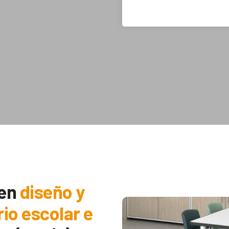
 en
diseño y
rio escolar e