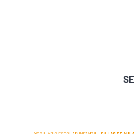
SE
MOBILIARIO ESCOLAR INFANTIL
·
SILLAS DE AUL