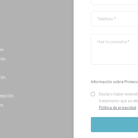
ón.
ión.
ión.
Información sobre Protecc
.
Declaro haber entendid
cepción.
tratamiento que se ef
ón.
Política de privacidad
.