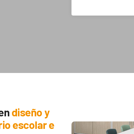
 en
diseño y
rio escolar e