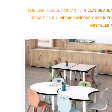
MOBILIARIO ESCOLAR INFANTIL
·
SILLAS DE AUL
MESAS DE AULA
·
MESAS COMEDOR Y BIBLIOTE
HOSTELERÍ