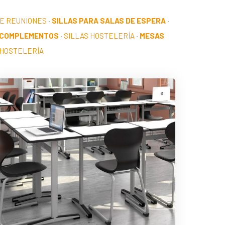
DE REUNIONES
·
SILLAS PARA SALAS DE ESPERA
·
 COMPLEMENTOS
·
SILLAS HOSTELERÍA
·
MESAS
HOSTELERÍA