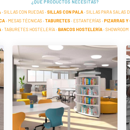
¿QUÉ PRODUCTOS NECESITAS?
A
·
SILLAS CON RUEDAS
·
SILLAS CON PALA
·
SILLAS PARA SALAS 
CA
·
MESAS TÉCNICAS
·
TABURETES
·
ESTANTERÍAS
·
PIZARRAS Y
A
·
TABURETES HOSTELERÍA
·
BANCOS HOSTELERÍA
·
SHOWROOM 