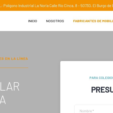
.· Polígono Industrial La Noria Calle Río Cinca, 8 – 50730, El Burgo d
INICIO
NOSOTROS
FABRICANTES DE MOBIL
ES EN
LA LÍNEA
PARA COLEGIO
OLAR
PRES
LA