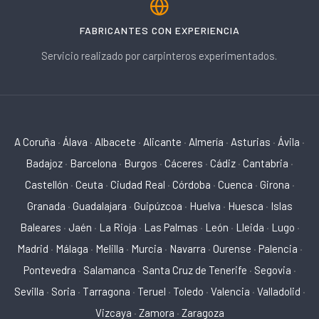
FABRICANTES CON EXPERIENCIA
Servicio realizado por carpinteros experimentados.
A Coruña
·
Álava
·
Albacete
·
Alicante
·
Almería
·
Asturias
·
Ávila
·
Badajoz
·
Barcelona
·
Burgos
·
Cáceres
·
Cádiz
·
Cantabria
·
Castellón
·
Ceuta
·
Ciudad Real
·
Córdoba
·
Cuenca
·
Girona
·
Granada
·
Guadalajara
·
Guipúzcoa
·
Huelva
·
Huesca
·
Islas
Baleares
·
Jaén
·
La Rioja
·
Las Palmas
·
León
·
Lleida
·
Lugo
·
Madrid
·
Málaga
·
Melilla
·
Murcia
·
Navarra
·
Ourense
·
Palencia
·
Pontevedra
·
Salamanca
·
Santa Cruz de Tenerife
·
Segovia
·
Sevilla
·
Soria
·
Tarragona
·
Teruel
·
Toledo
·
Valencia
·
Valladolid
·
Vizcaya
·
Zamora
·
Zaragoza