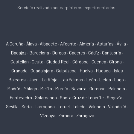
Servicio realizado por carpinteros experimentados.
A Coruña
·
Álava
·
Albacete
·
Alicante
·
Almería
·
Asturias
·
Ávila
·
Badajoz
·
Barcelona
·
Burgos
·
Cáceres
·
Cádiz
·
Cantabria
·
Castellón
·
Ceuta
·
Ciudad Real
·
Córdoba
·
Cuenca
·
Girona
·
Granada
·
Guadalajara
·
Guipúzcoa
·
Huelva
·
Huesca
·
Islas
Baleares
·
Jaén
·
La Rioja
·
Las Palmas
·
León
·
Lleida
·
Lugo
·
Madrid
·
Málaga
·
Melilla
·
Murcia
·
Navarra
·
Ourense
·
Palencia
·
Pontevedra
·
Salamanca
·
Santa Cruz de Tenerife
·
Segovia
·
Sevilla
·
Soria
·
Tarragona
·
Teruel
·
Toledo
·
Valencia
·
Valladolid
·
Vizcaya
·
Zamora
·
Zaragoza