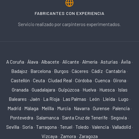
FABRICANTES CON EXPERIENCIA
Servicio realizado por carpinteros experimentados.
A Coruña
·
Álava
·
Albacete
·
Alicante
·
Almería
·
Asturias
·
Ávila
·
Badajoz
·
Barcelona
·
Burgos
·
Cáceres
·
Cádiz
·
Cantabria
·
Castellón
·
Ceuta
·
Ciudad Real
·
Córdoba
·
Cuenca
·
Girona
·
Granada
·
Guadalajara
·
Guipúzcoa
·
Huelva
·
Huesca
·
Islas
Baleares
·
Jaén
·
La Rioja
·
Las Palmas
·
León
·
Lleida
·
Lugo
·
Madrid
·
Málaga
·
Melilla
·
Murcia
·
Navarra
·
Ourense
·
Palencia
·
Pontevedra
·
Salamanca
·
Santa Cruz de Tenerife
·
Segovia
·
Sevilla
·
Soria
·
Tarragona
·
Teruel
·
Toledo
·
Valencia
·
Valladolid
·
Vizcaya
·
Zamora
·
Zaragoza